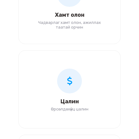
Хамт олон
Чадварлаг хамт олон, ажиллах
таатай орчин
Цалин
Өрсөлдөхүйц цалин