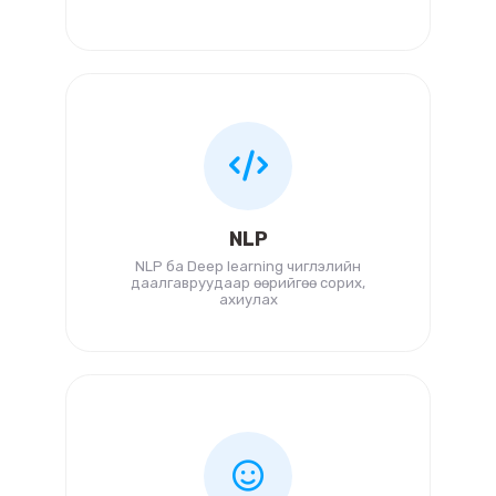
NLP
NLP ба Deep learning чиглэлийн
даалгавруудаар өөрийгөө сорих,
ахиулах