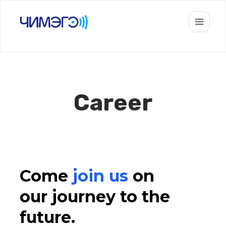
Агуулга
руу
алгасах
Career
Come
join us
on
our journey to the
future.