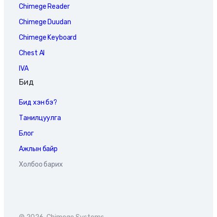
Chimege Reader
Chimege Duudan
Chimege Keyboard
Chest AI
IVA
Бид
Бид хэн бэ?
Танилцуулга
Блог
Ажлын байр
Холбоо барих