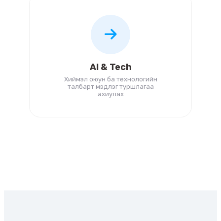
AI & Tech
Хиймэл оюун ба технологийн
талбарт мэдлэг туршлагаа
ахиулах