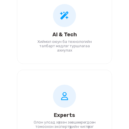
AI & Tech
Хиймэл оюун ба технологийн
талбарт мэдлэг туршлагаа
ахиулах
Experts
Олон улсад хүлээн зөвшөөрөгдсөн
томоохон экспертүүдийн чиглүүлэг