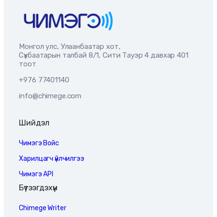
Монгол улс, Улаанбаатар хот,
Сүхбаатарын талбай 8/1, Сити Тауэр 4 давхар 401
тоот
+976 77401140
info@chimege.com
Шийдэл
Чимэгэ Войс
Харилцагч үйлчилгээ
Чимэгэ API
Бүтээгдэхүүн
Chimege Writer