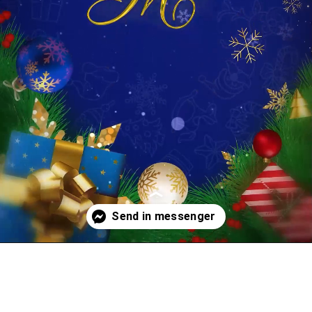
Нээж байна
https://chimege.com/mn/test-js/?video_url=